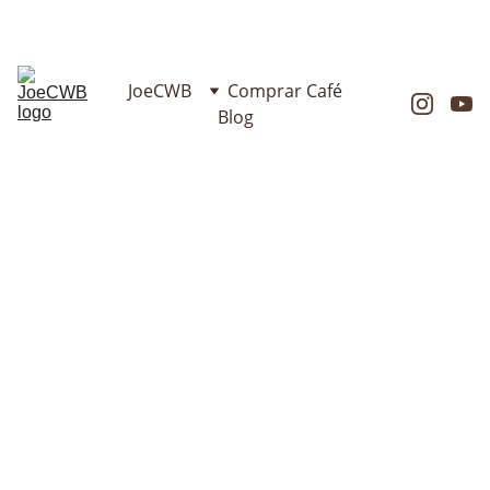
Mora fora de Curitiba? Clique aqui e cote o frete direto no 
WhatsApp.
JoeCWB
Comprar Café
Blog
Política de 
Privacidade 